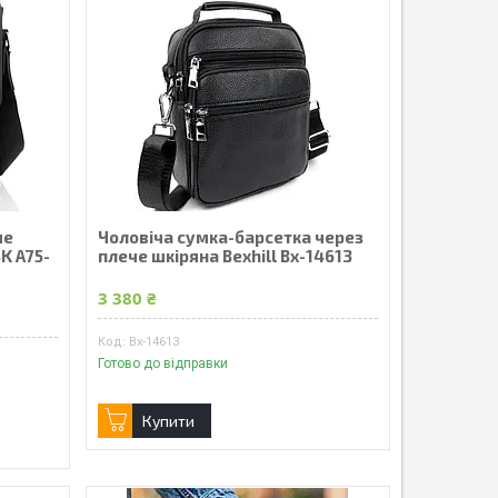
че
Чоловіча сумка-барсетка через
K A75-
плече шкіряна Bexhill Bx-14613
3 380 ₴
Bx-14613
Готово до відправки
Купити