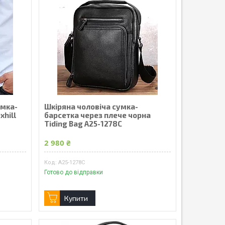
умка-
Шкіряна чоловіча сумка-
xhill
барсетка через плече чорна
Tiding Bag A25-1278C
2 980 ₴
A25-1278C
Готово до відправки
Купити