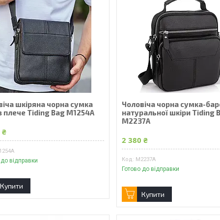
віча шкіряна чорна сумка
Чоловіча чорна сумка-бар
з плече Tiding Bag M1254A
натуральної шкіри Tiding 
M2237A
 ₴
2 380 ₴
1254A
M2237A
 до відправки
Готово до відправки
Купити
Купити