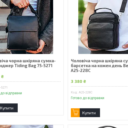
віча чорна шкіряна сумка-
Чоловіча чорна шкіряна с
нджер Tiding Bag 75-5271
барсетка на кожен день Be
A25-228C
 ₴
3 380 ₴
-5271
A25-228C
 до відправки
Готово до відправки
Купити
Купити