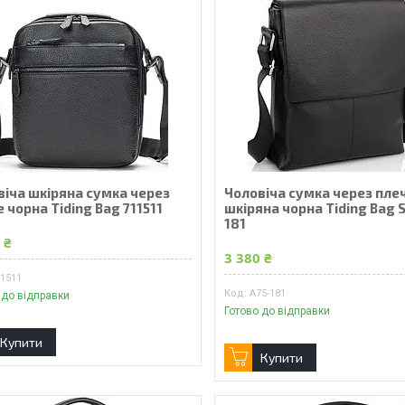
віча шкіряна сумка через
Чоловіча сумка через пле
 чорна Tiding Bag 711511
шкіряна чорна Tiding Bag S
181
 ₴
3 380 ₴
11511
A75-181
 до відправки
Готово до відправки
Купити
Купити