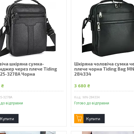
віча шкіряна сумка-
Шкіряна чоловіча сумка ч
нджер через плече Tiding
плече чорна Tiding Bag MN
A25-3278A Чорна
284334
 ₴
3 680 ₴
5-3278A
MN-284334
 до відправки
Готово до відправки
Купити
Купити