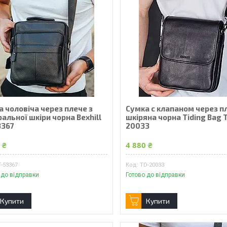
 чоловіча через плече з
Сумка с клапаном через п
альної шкіри чорна Bexhill
шкіряна чорна Tiding Bag 
3367
20033
 ₴
4 880 ₴
-53367
TD-20033
 до відправки
Готово до відправки
Купити
Купити