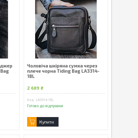
нджер
Чоловіча шкіряна сумка через
 Bag
плече чорна Tiding Bag LA3314-
1BL
2 689 ₴
LA3314-1BL
Готово до відправки
Купити