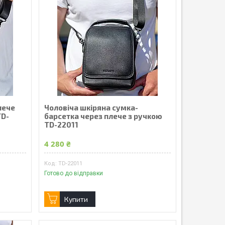
лече
Чоловіча шкіряна сумка-
TD-
барсетка через плече з ручкою
TD-22011
4 280 ₴
TD-22011
Готово до відправки
Купити