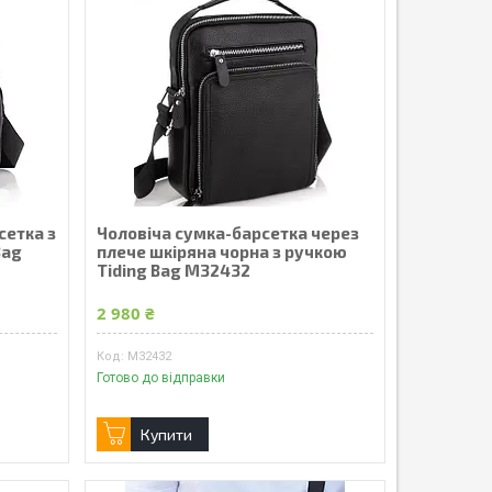
сетка з
Чоловіча сумка-барсетка через
Bag
плече шкіряна чорна з ручкою
Tiding Bag M32432
2 980 ₴
M32432
Готово до відправки
Купити