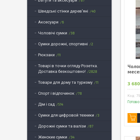
Батути та аксесуари
87
Шведські стінки дерев'яні
40
Аксесуари
6
Чоловічі сумки
38
Сумки дорожні, спортивні
2
Рюкзаки
11
Товарі в точки огляду Розетка.
Чоло
месе
Доставка безкоштовно!
2828
Товари для дому та туризму
11
3 680
Спорт і відпочинок
78
75
Готово
Дім і сад
514
Сумки для цифровой техники
3
Дорожні сумки та валізи
87
Женские сумки
34