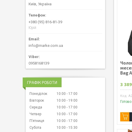
Київ, Україна
+380 (95) 816-81-39
Юрій
info@marke.com.ua
Чоло
0958168139
месе
Bag 
ГРАФІК РОБОТИ
3 389
Понеділок
10:00
17:00
A2
Вівторок
10:00
19:00
Готово
Середа
10:00
17:00
Четвер
10:00
17:00
Пʼятниця
10:00
17:00
Субота
10:00
15:30