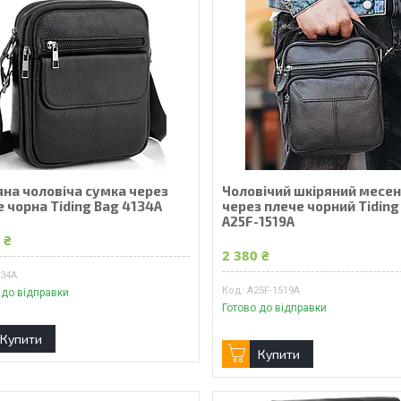
яна чоловіча сумка через
Чоловічий шкіряний месе
 чорна Tiding Bag 4134A
через плече чорний Tiding
A25F-1519A
 ₴
2 380 ₴
134A
A25F-1519A
 до відправки
Готово до відправки
Купити
Купити