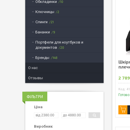
Обкладинки
10
Ключницы
2
Слинги
21
Бананки
9
Портфели для ноутбуков и
документов
20
Бренды
148
Шкір
плече
О нас
2 789
Отзывы
4
Готово
ФІЛЬТРИ
Ціна
Виробник