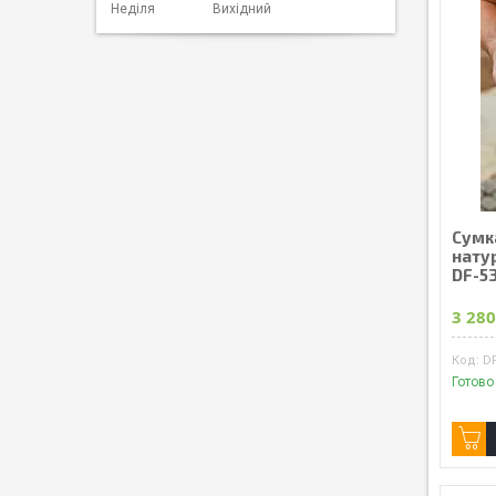
Неділя
Вихідний
Сумка
натур
DF-5
3 280
DF
Готово