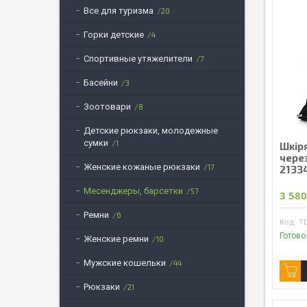
Все для туризма
20
Горки детские
4
Спортивные утяжелители
7
Басейни
3
Зоотовари
8
Детские рюкзаки, молодежные
сумки
1
Шкір
через
Женские кожаные рюкзаки
17
2133
Месенджеры, барсетки
57
3 580
Ремни
6
T
Готово
Женские ремни
10
Мужские кошельки
44
Рюкзаки
21