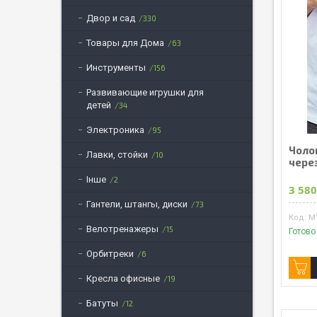
Двор и сад
330
Товары для Дома
63
Инструменты
156
Развивающие игрушки для
детей
34
Электроника
95
Чоло
Лавки, стойки
10
чере
Інше
2
3 580
Гантели, штангы, диски
73
M
Велотренажеры
15
Готово
Орбитреки
6
Кресла офисные
19
Батуты
12