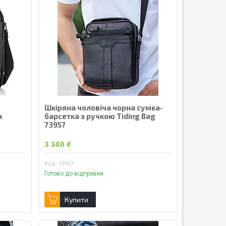
Шкіряна чоловіча чорна сумка-
а
барсетка з ручкою Tiding Bag
73957
3 380 ₴
73957
Готово до відправки
Купити