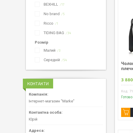
BEXHILL
17
No brand
5
Ricco
1
TIDING BAG
34
Розмір
Малий
3
Середній
54
Чоло
плече
3 880
КОНТАКТИ
7
Готово
Інтернет-магазин "Marke"
Юрій