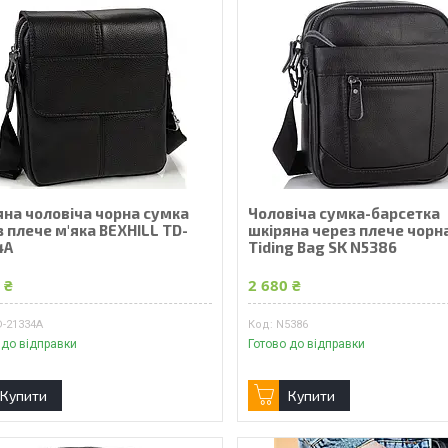
яна чоловіча чорна сумка
Чоловіча сумка-барсетка
 плече м'яка BEXHILL TD-
шкіряна через плече чорн
4A
Tiding Bag SK N5386
 ₴
2 680 ₴
D-21334A
N5386
 до відправки
Готово до відправки
Купити
Купити