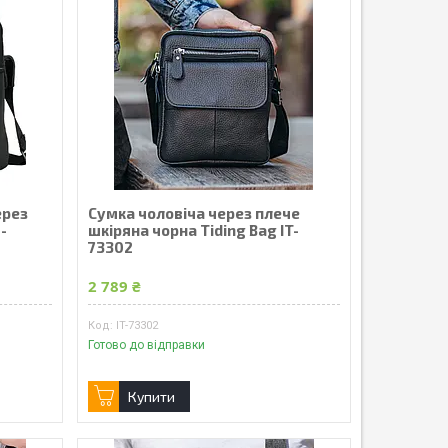
ерез
Сумка чоловіча через плече
-
шкіряна чорна Tiding Bag IT-
73302
2 789 ₴
IT-73302
Готово до відправки
Купити