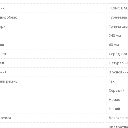
ник
TIDING BA
 виробник
Туреччина
іри
Теляча шк
а
240 мм
на
60 мм
кість
Середньої
ал
Натуральн
ення
3 основни
ий ремінь
Так
Середній
Немає
Новий
стежки
Блискавка
Квадратна