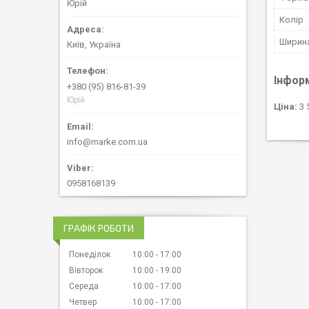
Юрій
Колір
Ширин
Київ, Україна
Інфор
+380 (95) 816-81-39
Юрій
Ціна:
3 
info@marke.com.ua
0958168139
ГРАФІК РОБОТИ
Понеділок
10:00
17:00
Вівторок
10:00
19:00
Середа
10:00
17:00
Четвер
10:00
17:00