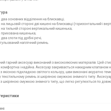
тура
) два основних відділення на блискавці;
) на лицьовій стороні дві кишені на блискавці (горизонтальний і вер
) на тильній стороні вертикальний кишенька;
) прихована кишенька;
) два слоти під дрібні речі;
гульований наплічний ремінь.
ий гарний аксесуар виконаний з високоякісних матеріалів. Цей ст
комфортна і надійна. Аксесуар закривається накидним клапаном н
з якісною підкладкою світлого кольору, шви виконані акуратно т
 текстильному ремінь зі шкіряною смужкою знімного типу. Аксесуа
з шкіряною смужкою знімного типу, що легко регулюється по довжи
теристики
ВНІ