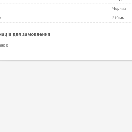
Чорний
а
210 мм
мація для замовлення
580 ₴