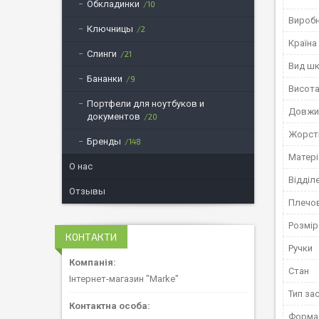
Обкладинки
10
Вироб
Ключницы
2
Країна
Слинги
21
Вид шк
Бананки
9
Висот
Портфели для ноутбуков и
Довжи
документов
20
Жорст
Бренды
148
Матері
О нас
Відділ
Отзывы
Плечов
Розмір
КОНТАКТИ
Ручки
Стан
Інтернет-магазин "Marke"
Тип за
Форма