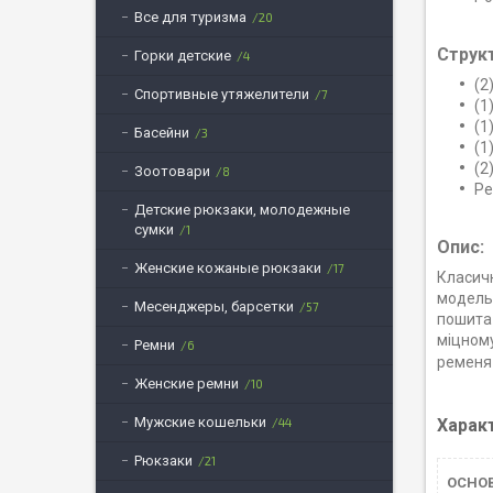
Все для туризма
20
Струк
Горки детские
4
(2
Спортивные утяжелители
7
(1
(1
Басейни
3
(1
(2
Зоотовари
8
Ре
Детские рюкзаки, молодежные
сумки
1
Опис:
Женские кожаные рюкзаки
17
Класичн
модель 
Месенджеры, барсетки
57
пошита 
міцному
Ремни
6
ременя 
Женские ремни
10
Мужские кошельки
Харак
44
Рюкзаки
21
ОСНО