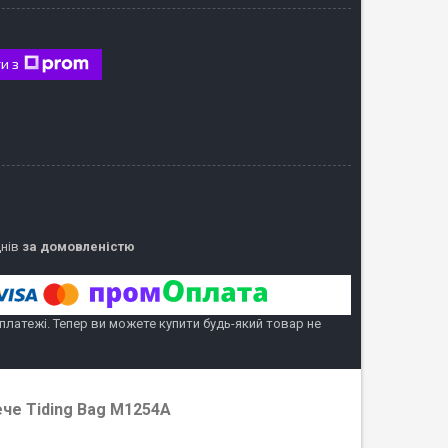
и з
днів
за домовленістю
 платежі. Тепер ви можете купити будь-який товар не
ече Tiding Bag M1254A