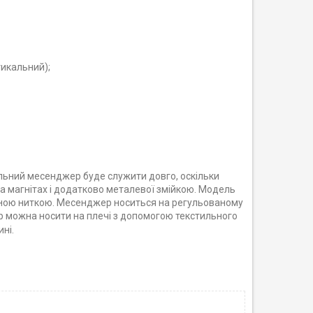
тикальний);
ильний месенджер буде служити довго, оскільки
а магнітах і додатково металевої змійкою. Модель
емною ниткою. Месенджер носиться на регульованому
р можна носити на плечі з допомогою текстильного
ні.