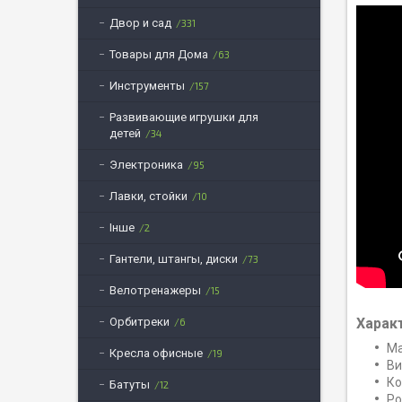
Двор и сад
331
Товары для Дома
63
Инструменты
157
Развивающие игрушки для
детей
34
Электроника
95
Лавки, стойки
10
Інше
2
Гантели, штангы, диски
73
Велотренажеры
15
Харак
Орбитреки
6
Ма
Кресла офисные
19
Ви
Ко
Батуты
12
Ро