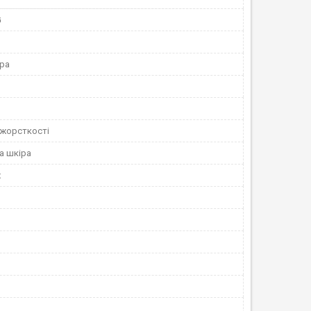
G
іра
 жорсткості
а шкіра
х