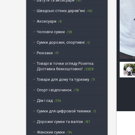
Батути та аксесуари
87
Шведські стінки дерев'яні
40
Аксесуари
6
Чоловічі сумки
38
Сумки дорожні, спортивні
2
Рюкзаки
11
Товарі в точки огляду Розетка.
Доставка безкоштовно!
2828
Товари для дому та туризму
11
Спорт і відпочинок
78
Дім і сад
514
Сумки для цифровой техники
3
Дорожні сумки та валізи
87
Женские сумки
34