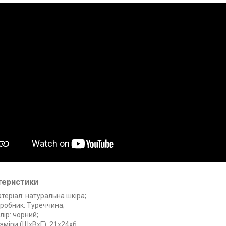
теристики
теріал: натуральна шкіра;
робник: Туреччина;
лір: чорний;
зміри (ШхВхГ): 21х24х6.