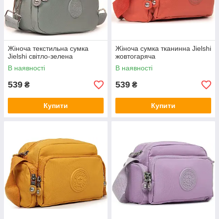
Жіноча текстильна сумка
Жіноча сумка тканинна Jielshi
Jielshi світло-зелена
жовтогаряча
В наявності
В наявності
539
539
₴
₴
Купити
Купити