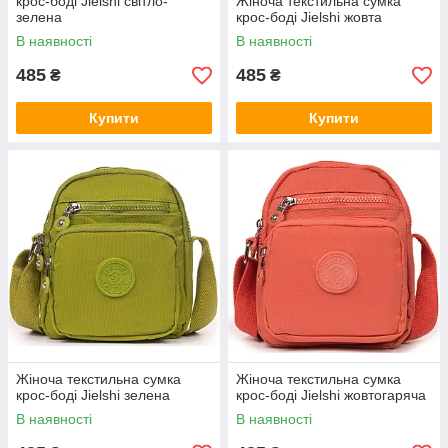
крос-боді Jielshi світло-
Жіноча текстильна сумка
зелена
крос-боді Jielshi жовта
В наявності
В наявності
485
485
₴
₴
Купити
Купити
Жіноча текстильна сумка
Жіноча текстильна сумка
крос-боді Jielshi зелена
крос-боді Jielshi жовтогаряча
В наявності
В наявності