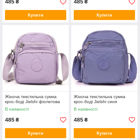
485
485
₴
₴
Купити
Купити
Жіноча текстильна сумка
Жіноча текстильна сумка
крос-боді Jielshi фіолетова
крос-боді Jielshi синя
В наявності
В наявності
485
485
₴
₴
Купити
Купити