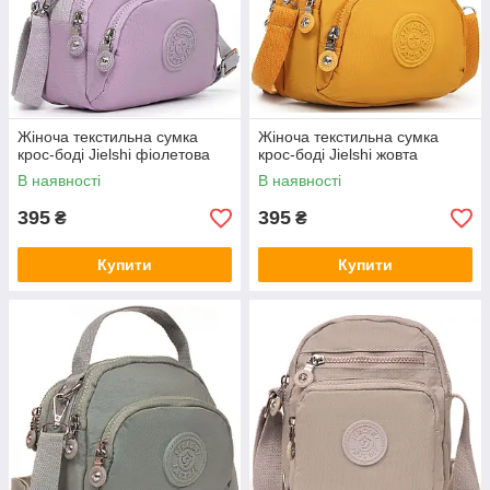
Жіноча текстильна сумка
Жіноча текстильна сумка
крос-боді Jielshi фіолетова
крос-боді Jielshi жовта
В наявності
В наявності
395
395
₴
₴
Купити
Купити