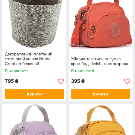
Декоративний плетений
котоновий кошик Home
Жіноча текстильна сумка
Creation бежевий
крос-боді Jielshi жовтогаряча
В наявності
В наявності
795
395
₴
₴
Купити
Купити