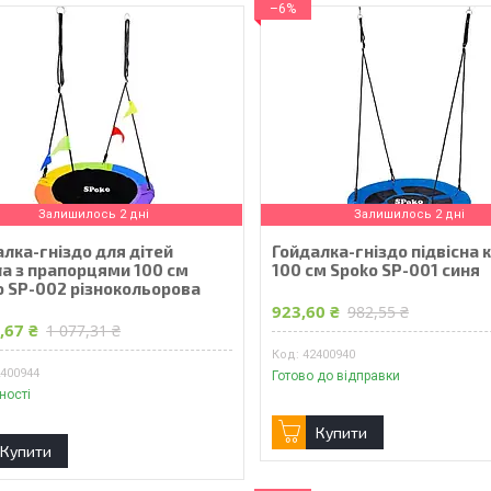
–6%
Залишилось 2 дні
Залишилось 2 дні
лка-гніздо для дітей
Гойдалка-гніздо підвісна 
ла з прапорцями 100 см
100 см Spoko SP-001 синя
o SP-002 різнокольорова
923,60 ₴
982,55 ₴
,67 ₴
1 077,31 ₴
42400940
2400944
Готово до відправки
ності
Купити
Купити