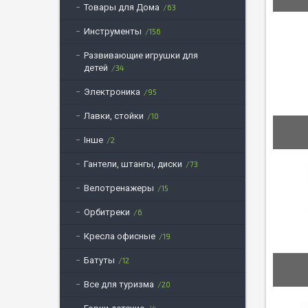
Товары для Дома
63
Инструменты
156
Развивающие игрушки для
детей
34
Электроника
95
Лавки, стойки
10
Інше
2
Гантели, штангы, диски
73
Велотренажеры
15
Орбитреки
6
Кресла офисные
19
Батуты
12
Все для туризма
20