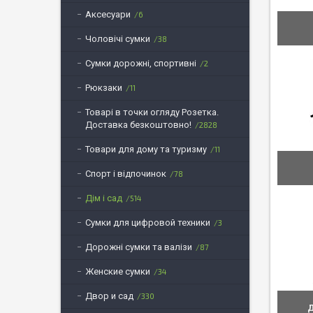
Аксесуари
6
Чоловічі сумки
38
Сумки дорожні, спортивні
2
Рюкзаки
11
Товарі в точки огляду Розетка.
Доставка безкоштовно!
2828
Товари для дому та туризму
11
Спорт і відпочинок
78
Дім і сад
514
Сумки для цифровой техники
3
Дорожні сумки та валізи
87
Женские сумки
34
Двор и сад
330