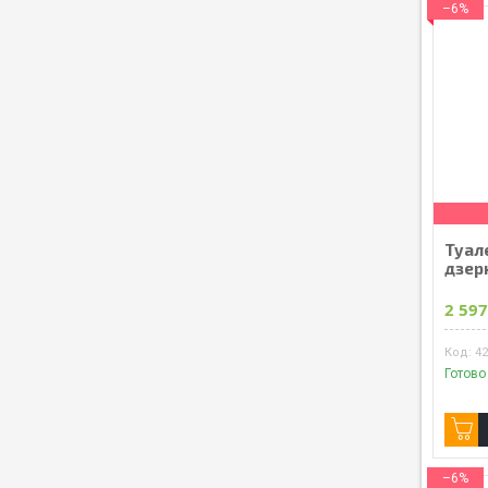
–6%
Туал
дзер
2 597
4
Готово
–6%