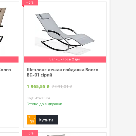
–6%
Залишилось 2 дні
Bonro
Шезлонг лежак гойдалка Bonro
BG-01 сірий
1 965,55 ₴
2 091,01 ₴
42400534
Готово до відправки
Купити
–6%