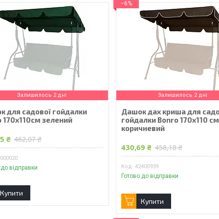
–6%
Залишилось 2 дні
Залишилось 2 дні
к для садової гойдалки
Дашок дах криша для сад
o 170x110см зелений
гойдалки Bonro 170x110 с
коричневий
5 ₴
462,07 ₴
430,69 ₴
458,18 ₴
0000020
42400939
 до відправки
Готово до відправки
Купити
Купити