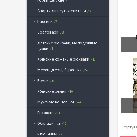
Горки детские
4
Спортивные утяжелители
7
Басейни
3
Зоотовари
8
Детские рюкзаки, молодежные
сумки
1
Женские кожаные рюкзаки
17
Месенджеры, барсетки
57
Ремни
6
Женские ремни
10
Мужские кошельки
44
Рюкзаки
21
Обкладинки
10
Ключницы
2