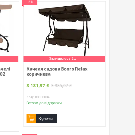
–6%
Залишилось 2 дні
ачелі
Качеля садова Bonro Relax
002
коричнева
3 181,97 ₴
3 385,07 ₴
80000004
Готово до відправки
Купити