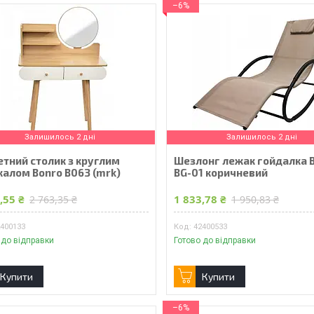
–6%
Залишилось 2 дні
Залишилось 2 дні
етний столик з круглим
Шезлонг лежак гойдалка 
калом Bonro B063 (mrk)
BG-01 коричневий
,55 ₴
1 833,78 ₴
2 763,35 ₴
1 950,83 ₴
2400133
42400533
 до відправки
Готово до відправки
Купити
Купити
–6%