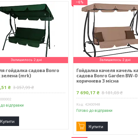
–6%
Залишилось 2 дні
Залишилось 2 дні
ля гойдалка садова Bonro
Гойдалка качеля качель к
 зелена (mrk)
садова Bonro Garden BW-
коричнева 3 місна
,51 ₴
3 057,99 ₴
7 690,17 ₴
8 181,03 ₴
0000002
42400948
 до відправки
Готово до відправки
Купити
Купити