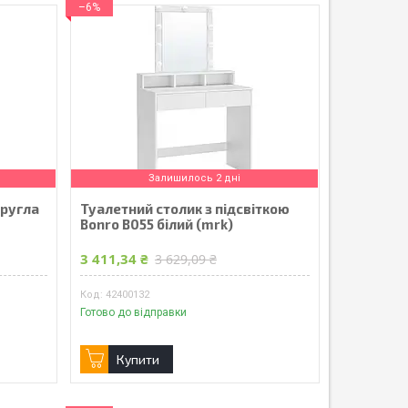
–6%
Залишилось 2 дні
кругла
Туалетний столик з підсвіткою
Bonro B055 білий (mrk)
3 411,34 ₴
3 629,09 ₴
42400132
Готово до відправки
Купити