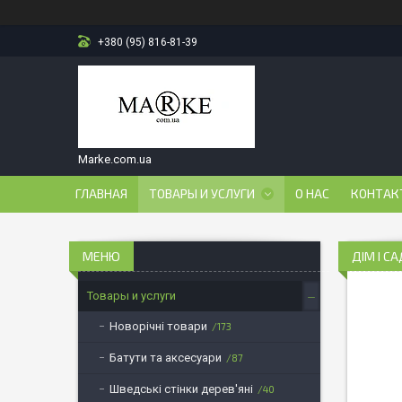
+380 (95) 816-81-39
Marke.com.ua
ГЛАВНАЯ
ТОВАРЫ И УСЛУГИ
О НАС
КОНТАК
ДІМ І СА
Товары и услуги
Новорічні товари
173
Батути та аксесуари
87
Шведські стінки дерев'яні
40