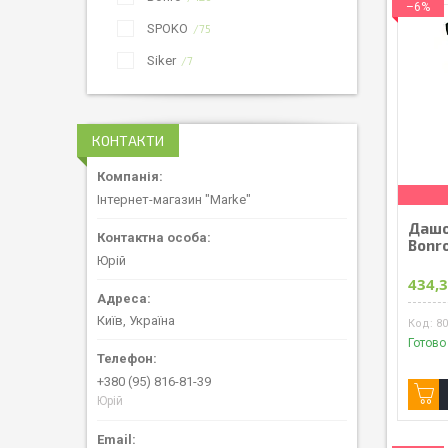
–6%
SPOKO
75
Siker
7
КОНТАКТИ
Інтернет-магазин "Marke"
Дашо
Bonr
Юрій
434,3
Київ, Україна
8
Готово
+380 (95) 816-81-39
Юрій