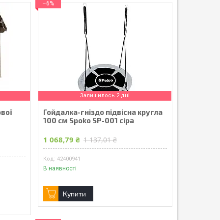
–6%
Залишилось 2 дні
ової
Гойдалка-гніздо підвісна кругла
м
100 см Spoko SP-001 сіра
1 068,79 ₴
1 137,01 ₴
42400941
В наявності
Купити