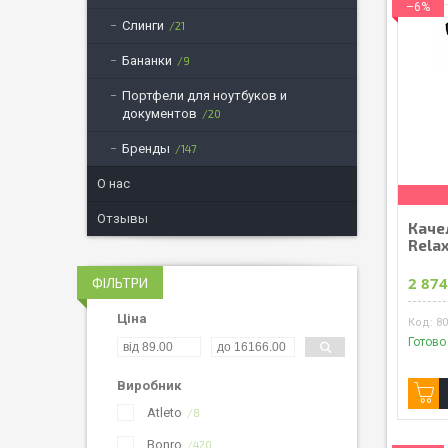
–6%
Слинги
21
Бананки
9
Портфели для ноутбуков и
документов
20
Бренды
147
О нас
Отзывы
Каче
Relax
2 874
ФІЛЬТРИ
Ціна
8
Готово
Виробник
Atleto
8
Bonro
420