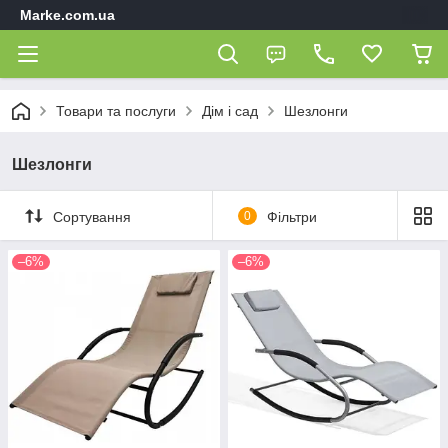
Marke.com.ua
Товари та послуги
Дім і сад
Шезлонги
Шезлонги
Сортування
0
Фільтри
–6%
–6%