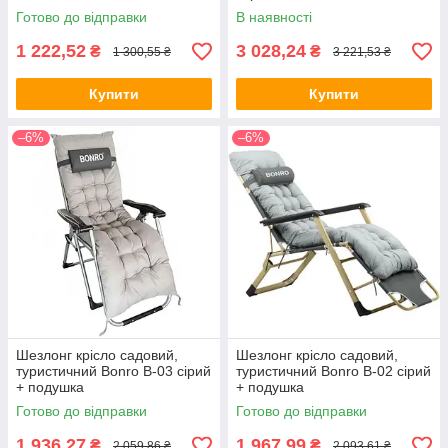
Готово до відправки
В наявності
1 222,52
3 028,24
₴
₴
1 300,55 ₴
3 221,53 ₴
Купити
Купити
–6%
–6%
Шезлонг крісло садовий,
Шезлонг крісло садовий,
туристичний Bonro B-03 сірий
туристичний Bonro B-02 сірий
+ подушка
+ подушка
Готово до відправки
Готово до відправки
1 936,27
1 967,99
₴
₴
2 059,86 ₴
2 093,61 ₴