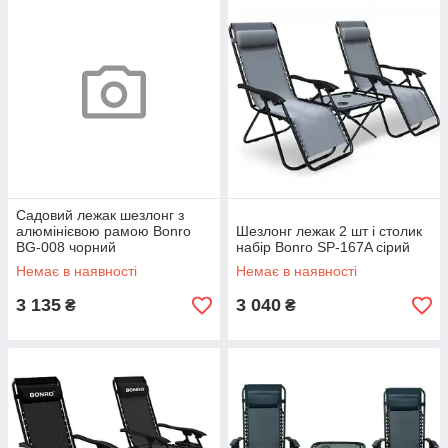
Садовий лежак шезлонг з
алюмінієвою рамою Bonro
Шезлонг лежак 2 шт і столик
BG-008 чорний
набір Bonro SP-167A сірий
Немає в наявності
Немає в наявності
3 135
3 040
₴
₴