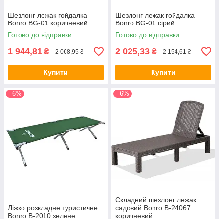
Шезлонг лежак гойдалка
Шезлонг лежак гойдалка
Bonro BG-01 коричневий
Bonro BG-01 сірий
Готово до відправки
Готово до відправки
1 944,81
2 025,33
₴
₴
2 068,95 ₴
2 154,61 ₴
Купити
Купити
–6%
–6%
Складний шезлонг лежак
Ліжко розкладне туристичне
садовий Bonro B-24067
Bonro B-2010 зелене
коричневий