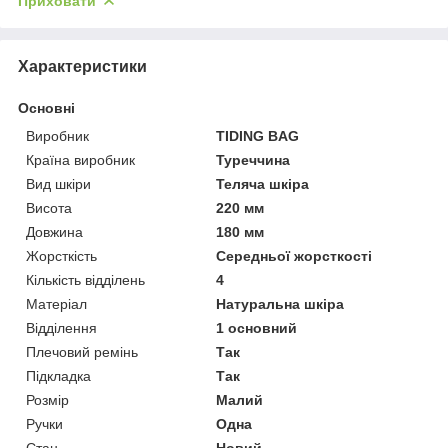
Приховати
Характеристики
Основні
Виробник
TIDING BAG
Країна виробник
Туреччина
Вид шкіри
Теляча шкіра
Висота
220 мм
Довжина
180 мм
Жорсткість
Середньої жорсткості
Кількість відділень
4
Матеріал
Натуральна шкіра
Відділення
1 основний
Плечовий ремінь
Так
Підкладка
Так
Розмір
Малий
Ручки
Одна
Стан
Новий