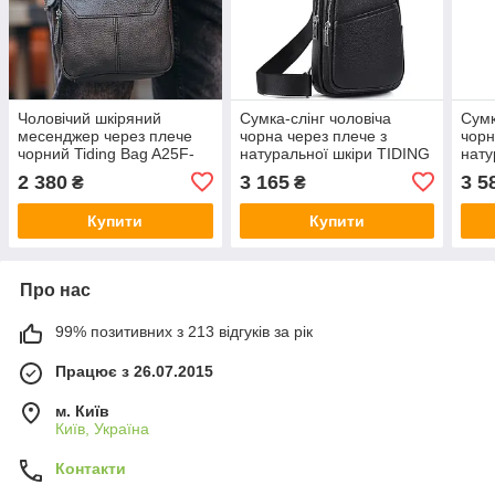
Чоловічий шкіряний
Сумка-слінг чоловіча
Сумк
месенджер через плече
чорна через плече з
чорн
чорний Tiding Bag A25F-
натуральної шкіри TIDING
нату
1519A
BAG A25F-515-1A
BAG
2 380
3 165
3 5
₴
₴
Купити
Купити
Про нас
99% позитивних з 213 відгуків за рік
Працює з 26.07.2015
м. Київ
Київ, Україна
Контакти