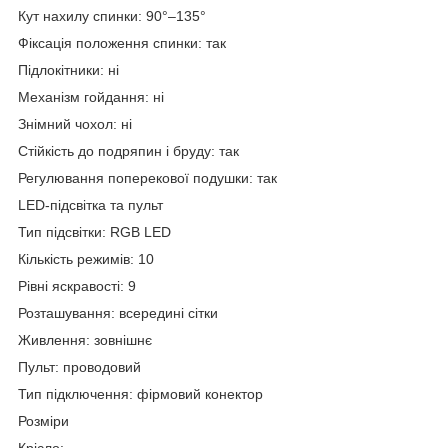
Кут нахилу спинки: 90°–135°
Фіксація положення спинки: так
Підлокітники: ні
Механізм гойдання: ні
Знімний чохол: ні
Стійкість до подряпин і бруду: так
Регулювання поперекової подушки: так
LED-підсвітка та пульт
Тип підсвітки: RGB LED
Кількість режимів: 10
Рівні яскравості: 9
Розташування: всередині сітки
Живлення: зовнішнє
Пульт: проводовий
Тип підключення: фірмовий конектор
Розміри
Крісло: