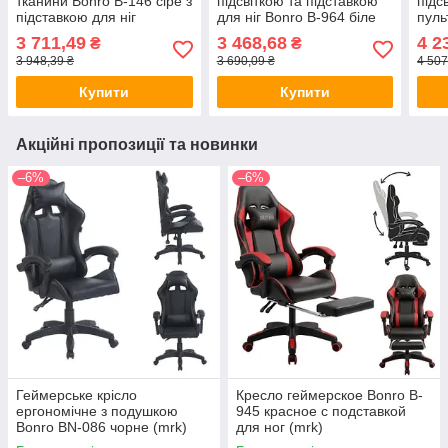
тканини Bonro B-146 сіре з
підсвіткою та підставкою
підс
підставкою для ніг
для ніг Bonro B-964 біле
пуль
3 711,49
3 468,68
4 2
₴
₴
3 948,39 ₴
3 690,09 ₴
4 507
Купити
Купити
Акційні пропозиції та новинки
–6%
–6%
Геймерське крісло
Кресло геймерское Bonro B-
ергономічне з подушкою
945 красное с подставкой
Bonro BN-086 чорне (mrk)
для ног (mrk)