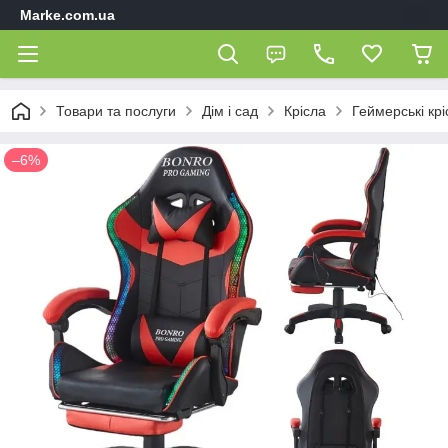
Marke.com.ua
Товари та послуги
Дім і сад
Крісла
Геймерські крі
–6%