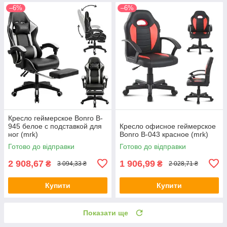
–6%
–6%
Кресло геймерское Bonro B-
945 белое с подставкой для
Кресло офисное геймерское
ног (mrk)
Bonro B-043 красное (mrk)
Готово до відправки
Готово до відправки
2 908,67
1 906,99
₴
₴
3 094,33 ₴
2 028,71 ₴
Купити
Купити
Показати ще