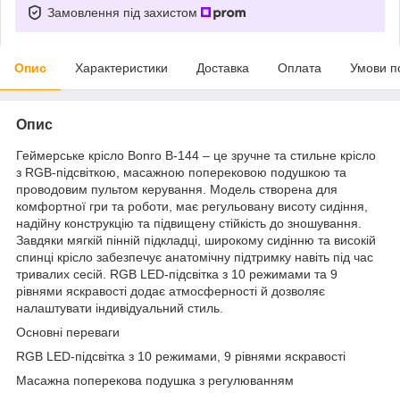
Замовлення під захистом
Опис
Характеристики
Доставка
Оплата
Умови п
Опис
Геймерське крісло Bonro B-144 – це зручне та стильне крісло
з RGB-підсвіткою, масажною поперековою подушкою та
проводовим пультом керування. Модель створена для
комфортної гри та роботи, має регульовану висоту сидіння,
надійну конструкцію та підвищену стійкість до зношування.
Завдяки мягкій пінній підкладці, широкому сидінню та високій
спинці крісло забезпечує анатомічну підтримку навіть під час
тривалих сесій. RGB LED-підсвітка з 10 режимами та 9
рівнями яскравості додає атмосферності й дозволяє
налаштувати індивідуальний стиль.
Основні переваги
RGB LED-підсвітка з 10 режимами, 9 рівнями яскравості
Масажна поперекова подушка з регулюванням