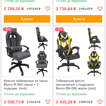
Готово до відправки
Готово до відправки
2 795,20
2 736,64
₴
₴
2 973,62 ₴
2 911,32 ₴
Купити
Купити
–6%
–6%
Кресло геймерское из ткани
Геймерське крісло
Bonro B-944 серое + 2
ергономічне з подушкою
подушки. (mrk)
Bonro BN-086 жовте (mrk)
Готово до відправки
Готово до відправки
2 559,73
2 435,28
₴
₴
2 723,12 ₴
2 590,72 ₴