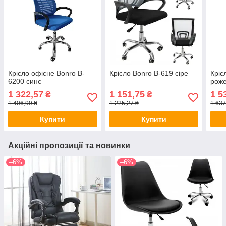
Крісло офісне Bonro B-
Крісло Bonro B-619 сіре
Кріс
6200 синє
рож
1 322,57
1 151,75
1 5
₴
₴
1 406,99 ₴
1 225,27 ₴
1 637
Купити
Купити
Акційні пропозиції та новинки
–6%
–6%