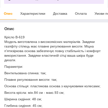
Опис
Характеристики
Доставка
Оплата
Умови п
Опис
Крісло B-619
Модель виготовлена з високоякісних матеріалів. Завдяки
газлфіту стілець має плавне регулювання висоти. Міцна
п'ятизіркова основа забезпечує повну стабільність і комфорт
використання. Завдяки еластичній сітці ваша шкіра буде
дихати.
Параметри:
Вентильована спинка: так;
Плавне регулювання висоти: так;
Основа стільця: пластикова основа з каучуковими колесами;
Висота крісла: мін.84 см - макс.93 см;
Ширина сидіння: 48 см;
Глибина сидіння: 45 см;