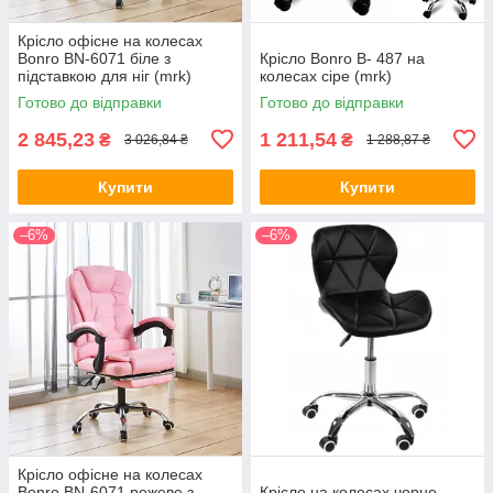
Крісло офісне на колесах
Bonro BN-6071 біле з
Крісло Bonro B- 487 на
підставкою для ніг (mrk)
колесах сіре (mrk)
Готово до відправки
Готово до відправки
2 845,23
1 211,54
₴
₴
3 026,84 ₴
1 288,87 ₴
Купити
Купити
–6%
–6%
Крісло офісне на колесах
Bonro BN-6071 рожеве з
Крісло на колесах чорне