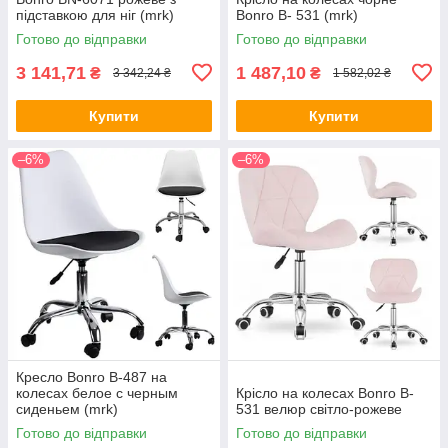
підставкою для ніг (mrk)
Bonro B- 531 (mrk)
Готово до відправки
Готово до відправки
3 141,71
1 487,10
₴
₴
3 342,24 ₴
1 582,02 ₴
Купити
Купити
–6%
–6%
Кресло Bonro B-487 на
колесах белое с черным
Крісло на колесах Bonro B-
сиденьем (mrk)
531 велюр світло-рожеве
Готово до відправки
Готово до відправки