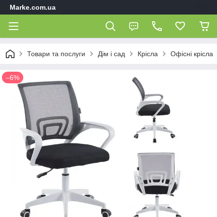
Marke.com.ua
Товари та послуги
Дім і сад
Крісла
Офісні крісла
–6%