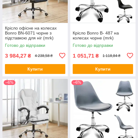
Крісло офісне на колесах
Bonro BN-6071 чорне з
Крісло Bonro B- 487 на
підставкою для ніг (mrk)
колесах чорне (mrk)
Готово до відправки
Готово до відправки
3 984,27
1 051,71
₴
₴
4 238,58 ₴
1 118,84 ₴
Купити
Купити
–6%
–6%