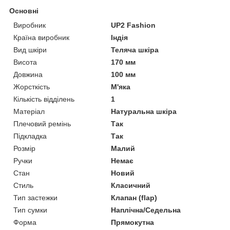
Основні
Виробник
UP2 Fashion
Країна виробник
Індія
Вид шкіри
Теляча шкіра
Висота
170 мм
Довжина
100 мм
Жорсткість
М'яка
Кількість відділень
1
Матеріал
Натуральна шкіра
Плечовий ремінь
Так
Підкладка
Так
Розмір
Малий
Ручки
Немає
Стан
Новий
Стиль
Класичний
Тип застежки
Клапан (flap)
Тип сумки
Наплічна/Седельна
Форма
Прямокутна