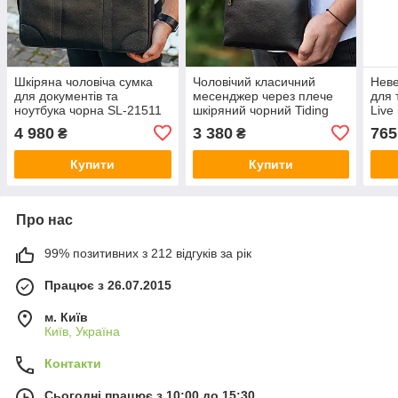
Шкіряна чоловіча сумка
Чоловічий класичний
Неве
для документів та
месенджер через плече
для 
ноутбука чорна SL-21511
шкіряний чорний Tiding
Live
Bag 80471
4 980
3 380
765
₴
₴
Купити
Купити
Про нас
99% позитивних з 212 відгуків за рік
Працює з 26.07.2015
м. Київ
Київ, Україна
Контакти
Сьогодні працює з 10:00 до 15:30