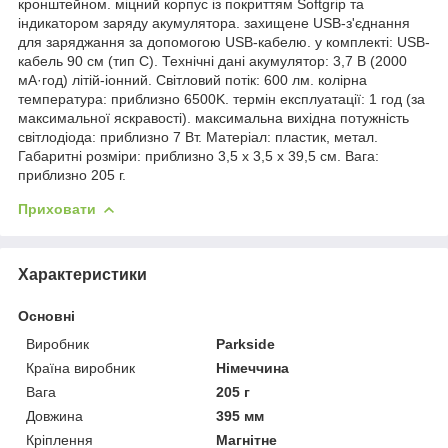
кронштейном. міцний корпус із покриттям Softgrip та
індикатором заряду акумулятора. захищене USB-з'єднання
для заряджання за допомогою USB-кабелю. у комплекті: USB-
кабель 90 см (тип C). Технічні дані акумулятор: 3,7 В (2000
мА·год) літій-іонний. Світловий потік: 600 лм. колірна
температура: приблизно 6500K. термін експлуатації: 1 год (за
максимальної яскравості). максимальна вихідна потужність
світлодіода: приблизно 7 Вт. Матеріал: пластик, метал.
Габаритні розміри: приблизно 3,5 х 3,5 х 39,5 см. Вага:
приблизно 205 г.
Приховати
Характеристики
Основні
Виробник
Parkside
Країна виробник
Німеччина
Вага
205 г
Довжина
395 мм
Кріплення
Магнітне