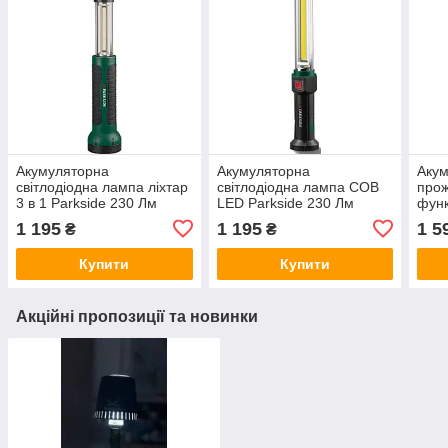
Акумуляторна
Акумуляторна
Аку
світлодіодна лампа ліхтар
світлодіодна лампа COB
прож
3 в 1 Parkside 230 Лм
LED Parkside 230 Лм
функ
Park
1 195
1 195
1 5
₴
₴
Купити
Купити
Акційні пропозиції та новинки