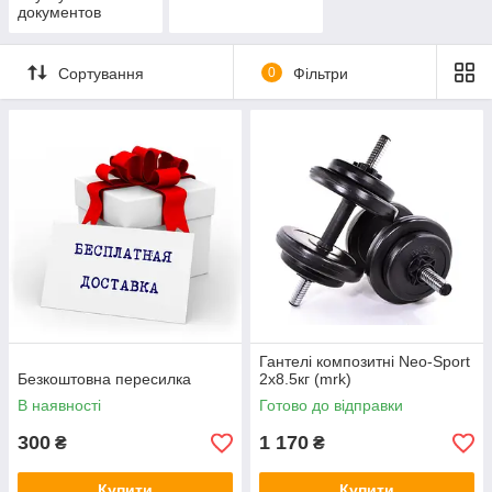
документов
Сортування
0
Фільтри
Гантелі композитні Neo-Sport
Безкоштовна пересилка
2х8.5кг (mrk)
В наявності
Готово до відправки
300
1 170
₴
₴
Купити
Купити