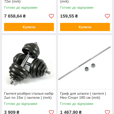
72кг (mrk)
(mrk)
Готово до відправки
Готово до відправки
7 658,64
159,55
₴
₴
Купити
Купити
Гантелі розбірні стальні набір
Гриф для штанги ( гантелі )
2шт по 15кг ( гантели ) (mrk)
Нео-Спорт 180 см (mrk)
Готово до відправки
Готово до відправки
3 909
1 467,90
₴
₴