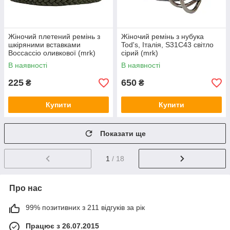
Жіночий плетений ремінь з
Жіночий ремінь з нубука
шкіряними вставками
Tod's, Італія, S31C43 світло
Boccaccio оливкової (mrk)
сірий (mrk)
В наявності
В наявності
225
650
₴
₴
Купити
Купити
Показати ще
1
/ 18
Про нас
99% позитивних з 211 відгуків за рік
Працює з 26.07.2015