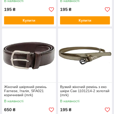
В наявності
В наявності
195
195
₴
₴
Купити
Купити
Жіночий шкіряний ремінь
Вузкий жіночий ремінь з еко
Farnese, Італія, SFA021
шкіри Cae 1101214-2 золотай
коричневий (mrk)
(mrk)
В наявності
В наявності
650
195
₴
₴