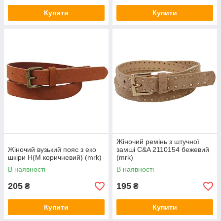
Купити
Купити
Жіночий ремінь з штучної
Жіночий вузький пояс з еко
замші C&A 2110154 бежевий
шкіри H(M коричневий) (mrk)
(mrk)
В наявності
В наявності
205
195
₴
₴
Купити
Купити