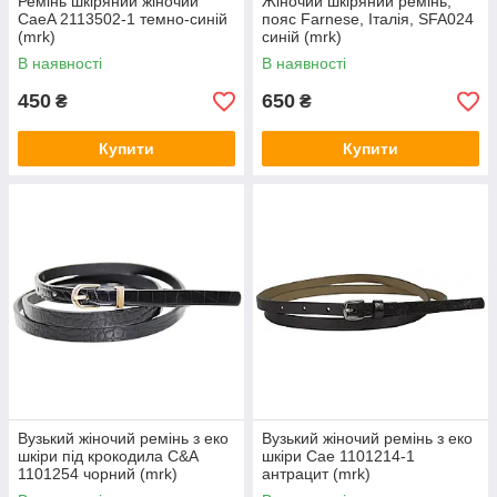
Ремінь шкіряний жіночий
Жіночий шкіряний ремінь,
CaeA 2113502-1 темно-синій
пояс Farnese, Італія, SFA024
(mrk)
синій (mrk)
В наявності
В наявності
450
650
₴
₴
Купити
Купити
Вузький жіночий ремінь з еко
Вузький жіночий ремінь з еко
шкіри під крокодила C&A
шкіри Cae 1101214-1
1101254 чорний (mrk)
антрацит (mrk)