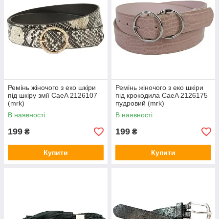
Ремінь жіночого з еко шкіри
Ремінь жіночого з еко шкіри
під шкіру змії CaeA 2126107
під крокодила CaeA 2126175
(mrk)
пудровий (mrk)
В наявності
В наявності
199
199
₴
₴
Купити
Купити