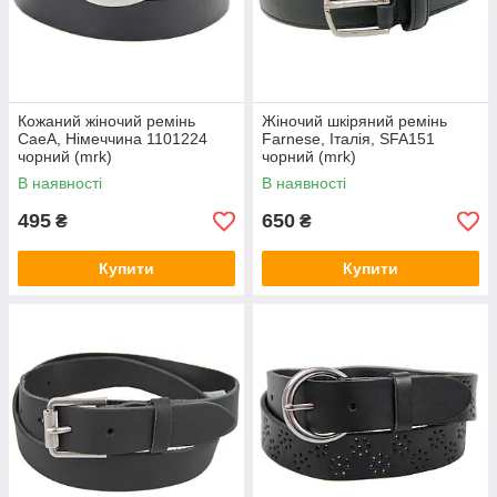
Кожаний жіночий ремінь
Жіночий шкіряний ремінь
CaeA, Німеччина 1101224
Farnese, Італія, SFA151
чорний (mrk)
чорний (mrk)
В наявності
В наявності
495
650
₴
₴
Купити
Купити