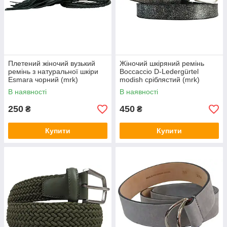
Плетений жіночий вузький
Жіночий шкіряний ремінь
ремінь з натуральної шкіри
Boccaccio D-Ledergürtel
Esmara чорний (mrk)
modish сріблястий (mrk)
В наявності
В наявності
250
450
₴
₴
Купити
Купити