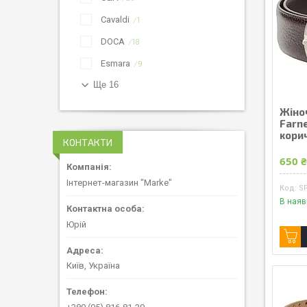
Cavaldi
1
DOCA
18
Esmara
9
Ще 16
Жіно
Farne
кори
КОНТАКТИ
650 
Інтернет-магазин "Marke"
S
В наяв
Юрій
Київ, Україна