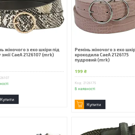
ь жіночого з еко шкіри під
Ремінь жіночого з еко шкір
 змії CaeA 2126107 (mrk)
крокодила CaeA 2126175
пудровий (mrk)
₴
199 ₴
126107
2126175
ності
В наявності
Купити
Купити