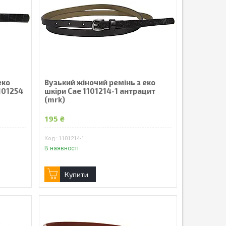
еко
Вузький жіночий ремінь з еко
101254
шкіри Cae 1101214-1 антрацит
(mrk)
195 ₴
1101214-1
В наявності
Купити