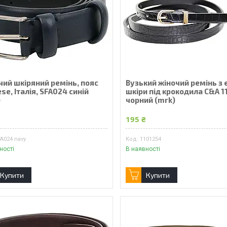
чий шкіряний ремінь, пояс
Вузький жіночий ремінь з 
se, Італія, SFA024 синій
шкіри під крокодила C&A 1
)
чорний (mrk)
₴
195 ₴
A024 navy
1101254
ності
В наявності
Купити
Купити