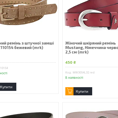
чий ремінь з штучної замші
Жіночий шкіряний ремінь
2110154 бежевий (mrk)
Mustang, Німеччина черв
2,5 см (mrk)
₴
450 ₴
110154
MW3054L32 red
ності
В наявності
Купити
Купити