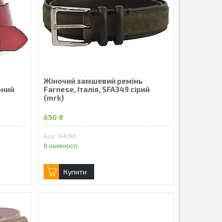
Жіночий замшевий ремінь
оний
Farnese, Італія, SFA349 сірий
(mrk)
650 ₴
SFA349
В наявності
Купити