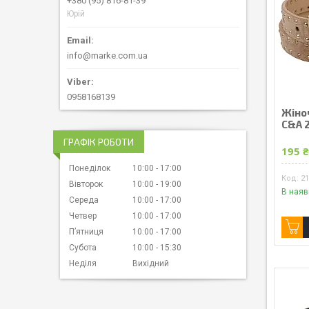
+380 (95) 816-81-39
Юрій
info@marke.com.ua
0958168139
Жіно
C&A 
ГРАФІК РОБОТИ
195 
Понеділок
10:00
17:00
2
Вівторок
10:00
19:00
В наяв
Середа
10:00
17:00
Четвер
10:00
17:00
Пʼятниця
10:00
17:00
Субота
10:00
15:30
Неділя
Вихідний