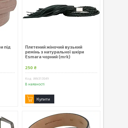
и під
Плетений жіночий вузький
ремінь з натуральної шкіри
Esmara чорний (mrk)
250 ₴
IAN313549
В наявності
Купити