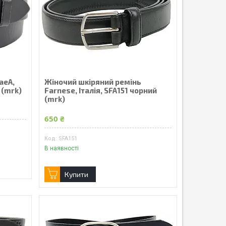
aeA,
Жіночий шкіряний ремінь
 (mrk)
Farnese, Італія, SFA151 чорний
(mrk)
650 ₴
SFA151
В наявності
Купити