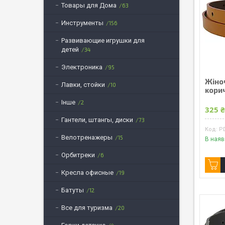
Товары для Дома
63
Инструменты
156
Развивающие игрушки для
детей
34
Электроника
95
Жіноч
Лавки, стойки
10
кори
Інше
2
325 
Гантели, штангы, диски
73
P
Велотренажеры
15
В наяв
Орбитреки
6
Кресла офисные
19
Батуты
12
Все для туризма
20