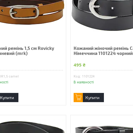
ий ремінь 1,5 см Rovicky
Кожаний жіночий ремінь C
чневий (mrk)
Німеччина 1101224 чорний
₴
495 ₴
DR1,5 camel
1101224
ності
В наявності
Купити
Купити