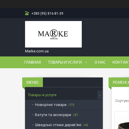
+380 (95) 816-81-39
Marke.com.ua
ГЛАВНАЯ
ТОВАРЫ И УСЛУГИ
О НАС
КОНТАК
РЕМЕНІ 
Товары и услуги
Новорічні товари
173
Батути та аксесуари
87
Шведські стінки дерев'яні
40