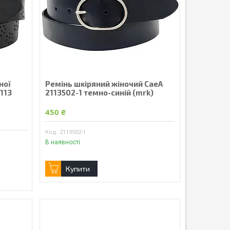
ної
Ремінь шкіряний жіночий CaeA
113
2113502-1 темно-синій (mrk)
450 ₴
2113502-1
В наявності
Купити