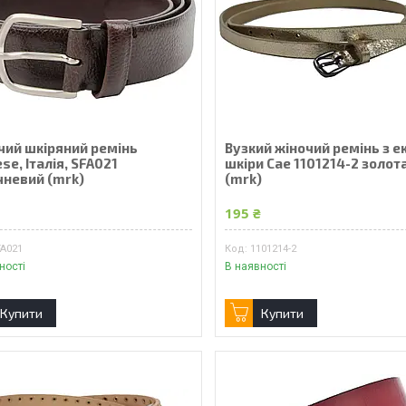
чий шкіряний ремінь
Вузкий жіночий ремінь з е
se, Італія, SFA021
шкіри Cae 1101214-2 золот
чневий (mrk)
(mrk)
₴
195 ₴
FA021
1101214-2
ності
В наявності
Купити
Купити