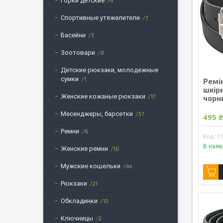
Горки детские
4
Спортивные утяжелители
7
Басейни
3
Зоотовари
8
Детские рюкзаки, молодежные
сумки
1
Ремін
шкіри
Женские кожаные рюкзаки
17
чорн
Месенджеры, барсетки
57
495 
Ремни
6
1
В наяв
Женские ремни
10
Мужские кошельки
44
Рюкзаки
21
Обкладинки
10
Ключницы
2