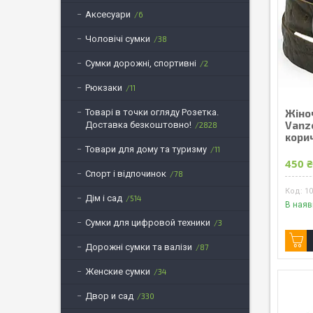
Аксесуари
6
Чоловічі сумки
38
Сумки дорожні, спортивні
2
Рюкзаки
11
Товарі в точки огляду Розетка.
Жіно
Vanze
Доставка безкоштовно!
2828
корич
Товари для дому та туризму
11
450 
Спорт і відпочинок
78
1
Дім і сад
514
В наяв
Сумки для цифровой техники
3
Дорожні сумки та валізи
87
Женские сумки
34
Двор и сад
330