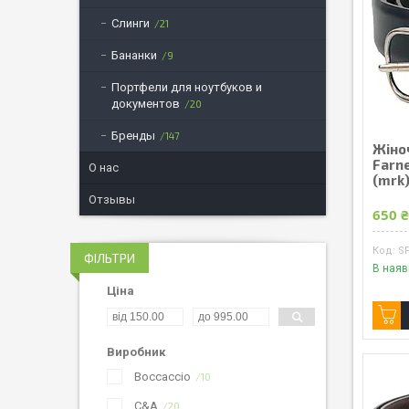
Слинги
21
Бананки
9
Портфели для ноутбуков и
документов
20
Бренды
147
Жіно
Farne
О нас
(mrk
Отзывы
650 
SF
ФІЛЬТРИ
В наяв
Ціна
Виробник
Boccaccio
10
C&A
20