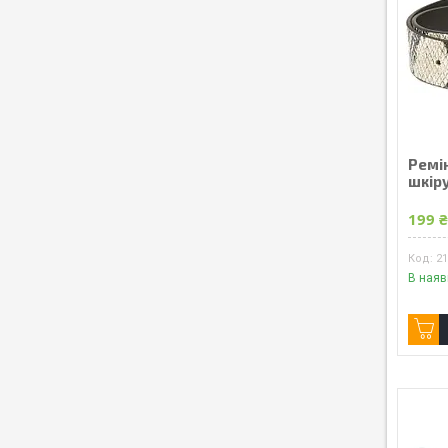
Ремін
шкіру
199 
2
В наяв