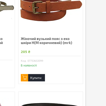
ко
Жіночий вузький пояс з еко
ай
шкіри H(M коричневий) (mrk)
205 ₴
07753653399
В наявності
Купити