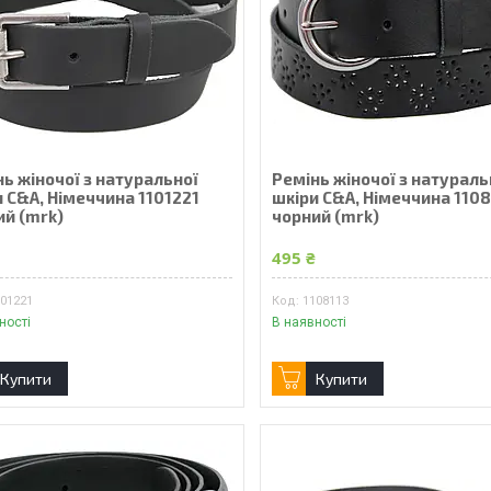
ь жіночої з натуральної
Ремінь жіночої з натураль
 C&A, Німеччина 1101221
шкіри C&A, Німеччина 1108
ий (mrk)
чорний (mrk)
₴
495 ₴
101221
1108113
ності
В наявності
Купити
Купити