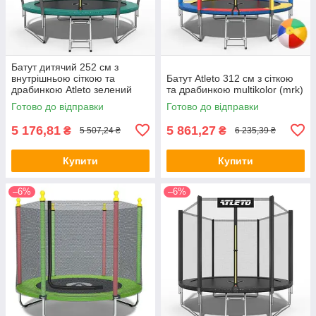
Батут дитячий 252 см з
внутрішньою сіткою та
Батут Atleto 312 см з сіткою
драбинкою Atleto зелений
та драбинкою multikolor (mrk)
(mrk)
Готово до відправки
Готово до відправки
5 176,81
5 861,27
₴
₴
5 507,24 ₴
6 235,39 ₴
Купити
Купити
–6%
–6%