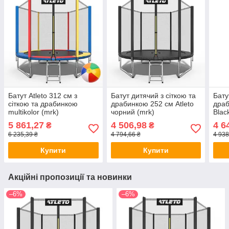
Батут Atleto 312 см з
Батут дитячий з сіткою та
Бату
сіткою та драбинкою
драбинкою 252 см Atleto
драб
multikolor (mrk)
чорний (mrk)
Blac
5 861,27
4 506,98
4 6
₴
₴
6 235,39 ₴
4 794,66 ₴
4 938
Купити
Купити
Акційні пропозиції та новинки
–6%
–6%