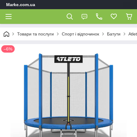
Marke.com.ua
Товари та послуги
Спорт і відпочинок
Батути
Atle
–6%