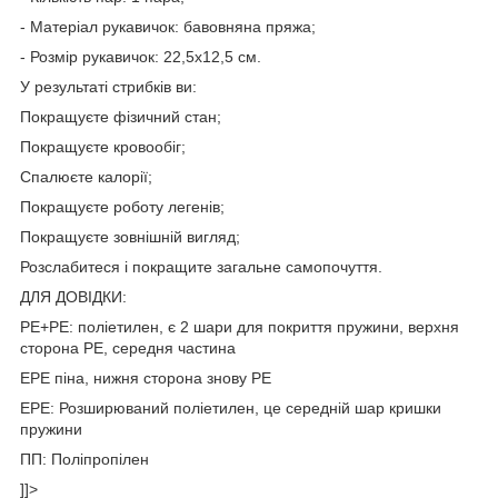
- Матеріал рукавичок: бавовняна пряжа;
- Розмір рукавичок: 22,5х12,5 см.
У результаті стрибків ви:
Покращуєте фізичний стан;
Покращуєте кровообіг;
Спалюєте калорії;
Покращуєте роботу легенів;
Покращуєте зовнішній вигляд;
Розслабитеся і покращите загальне самопочуття.
ДЛЯ ДОВІДКИ:
PE+PE: поліетилен, є 2 шари для покриття пружини, верхня
сторона PE, середня частина
EPE піна, нижня сторона знову PE
EPE: Розширюваний поліетилен, це середній шар кришки
пружини
ПП: Поліпропілен
]]>