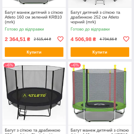
Батут манеж дитячий з сіткою
Батут дитячий з сіткою та
Atleto 160 см зелений KRB10
драбинкою 252 см Atleto
(mrk)
чорний (mrk)
Готово до відправки
Готово до відправки
2 364,51
4 506,98
₴
₴
2 515,44 ₴
4 794,66 ₴
Купити
Купити
–6%
–6%
Батут з сіткою та драбинкою
Батут манеж дитячий з сіткою