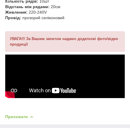
Кількість рядів:
10шт
Відстань між рядами:
20см
Живлення:
220-240V
Провід:
прозорий силіконовий
УВАГА!!! За Вашим запитом надамо додаткові фото/відео
продукції
Приховати