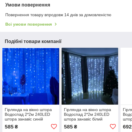
Умови повернення
Повернення товару впродовж 14 днів за домовленістю
Всі умови повернення
Подібні товари компанії
Гірлянда на вікно штора
Гірлянда на вікно штора
Гірл
Водоспад 2*2м 240LED
Водоспад 2*2м 240LED
Вод
штора занавіс синій
штора занавіс білий
штор
новорічна
холодний новорічна
біли
585
585
692
₴
₴