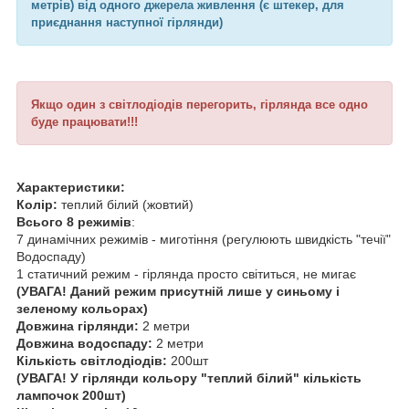
метрів) від одного джерела живлення (є штекер, для
приєднання наступної гірлянди)
Якщо один з світлодіодів перегорить, гірлянда все одно
буде працювати!!!
Характеристики:
Колір:
теплий білий (жовтий)
Всього 8 режимів
:
7 динамічних режимів - миготіння (регулюють швидкість "течії"
Водоспаду)
1 статичний режим - гірлянда просто світиться, не мигає
(УВАГА! Даний режим присутній лише у синьому і
зеленому кольорах)
Довжина гірлянди:
2 метри
Довжина водоспаду:
2 метри
Кількість світлодіодів:
200шт
(УВАГА! У гірлянди кольору "теплий білий" кількість
лампочок 200шт)