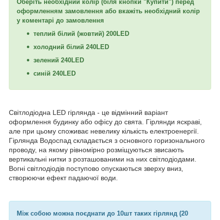
Оберіть необхідний колір
(біля кнопки "Купити")
перед
оформленням замовлення або вкажіть необхідний колір
у коментарі до замовлення
теплий білий (жовтий) 200LED
холодний білий 240LED
зелений 240LED
синій 240LED
Світлодіодна LED гірлянда - це відмінний варіант
оформлення будинку або офісу до свята. Гірлянди яскраві,
але при цьому споживає невелику кількість електроенергії.
Гірлянда Водоспад складається з основного горизонального
проводу, на якому рівномірно розміщуються звисають
вертикальні нитки з розташованими на них світлодіодами.
Вогні світлодіодів поступово опускаються зверху вниз,
створюючи ефект падаючої води.
Між собою можна поєднати до 10шт таких гірлянд (20