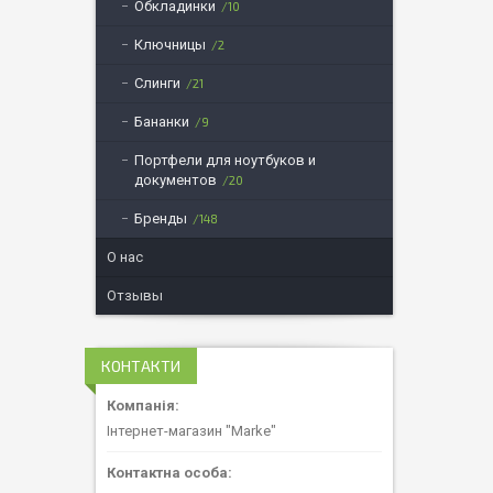
Обкладинки
10
Ключницы
2
Слинги
21
Бананки
9
Портфели для ноутбуков и
документов
20
Бренды
148
О нас
Отзывы
КОНТАКТИ
Інтернет-магазин "Marke"