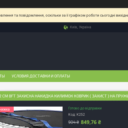
лення та повідомлення, оскільки за її графіком роботи сьогодні вихід
Київ, Україна
ТЫ
УСЛОВИЯ ДОСТАВКИ И ОПЛАТЫ
52 СМ 8FT ЗАХИСНА НАКИДКА КИЛИМОК КОВРИК ( ЗАХИСТ ) НА ПРУЖ
Готово до відправки
Код:
К252
849,76 ₴
904 ₴