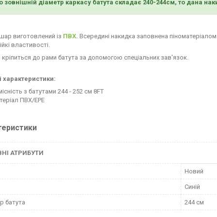
 зовнішній діаметр каркасу батута складає 240-244см, то дана нак
 шар виготовлений із
ПВХ
.
Всередині накидка заповнена
піноматеріалом
ійкі властивості.
 кріпиться до рами батута за допомогою спеціальних зав'язок.
і характеристики:
місність з батутами 244 - 252 см 8FT
теріал ПВХ/EPE
теристики
НІ АТРИБУТИ
Новий
Синій
р батута
244 см