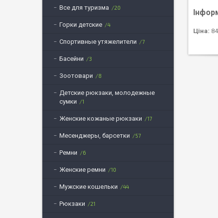
Все для туризма
20
Інфор
Горки детские
4
Ціна:
84
Спортивные утяжелители
7
Басейни
3
Зоотовари
8
Детские рюкзаки, молодежные
сумки
1
Женские кожаные рюкзаки
17
Месенджеры, барсетки
57
Ремни
6
Женские ремни
10
Мужские кошельки
44
Рюкзаки
21