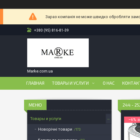
Зараз компанія не може швидко обробляти замов
+380 (95) 816-81-39
Marke.com.ua
ГЛАВНАЯ
ТОВАРЫ И УСЛУГИ
О НАС
КОНТАК
244 - 2
Товары и услуги
–6%
Новорічні товари
173