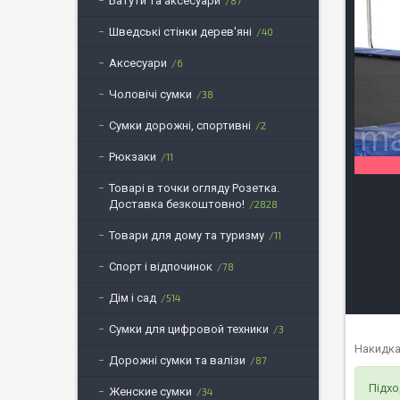
Батути та аксесуари
87
Шведські стінки дерев'яні
40
Аксесуари
6
Чоловічі сумки
38
Сумки дорожні, спортивні
2
Рюкзаки
11
Товарі в точки огляду Розетка.
Доставка безкоштовно!
2828
Товари для дому та туризму
11
Спорт і відпочинок
78
Дім і сад
514
Сумки для цифровой техники
3
Накидка 
Дорожні сумки та валізи
87
Підхо
Женские сумки
34