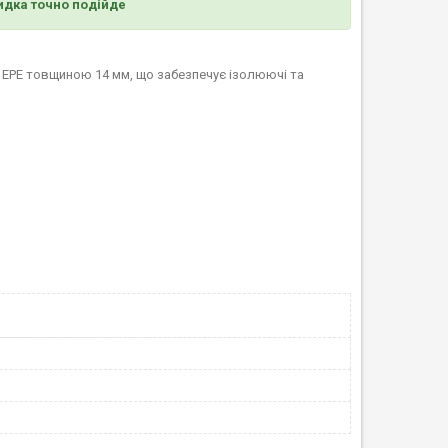
идка точно подійде
 EPE
товщиною
14 мм
, що забезпечує ізолюючі та