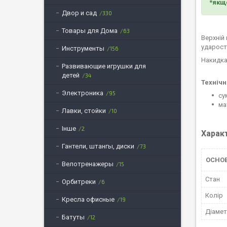
*якщо
Двор и сад
330
Товары для Дома
63
Верхній
ударост
Инструменты
156
Накидка
Развивающие игрушки для
детей
34
Технічн
Электроника
95
су
ма
Лавки, стойки
10
Інше
2
Харак
Гантели, штангы, диски
73
ОСНОВ
Велотренажеры
15
Стан
Орбитреки
6
Колір
Кресла офисные
19
Діамет
Батуты
12