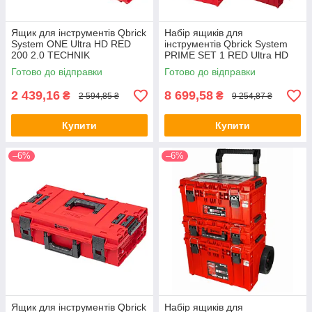
Ящик для інструментів Qbrick
Набір ящиків для
System ONE Ultra HD RED
інструментів Qbrick System
200 2.0 TECHNIK
PRIME SET 1 RED Ultra HD
(5901238256496) (mrk)
(5901238257974) (mrk)
Готово до відправки
Готово до відправки
2 439,16
8 699,58
₴
₴
2 594,85 ₴
9 254,87 ₴
Купити
Купити
–6%
–6%
Ящик для інструментів Qbrick
Набір ящиків для