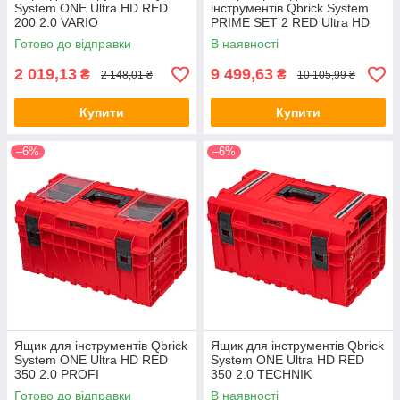
System ONE Ultra HD RED
інструментів Qbrick System
200 2.0 VARIO
PRIME SET 2 RED Ultra HD
(5901238256663) (mrk)
(5901238257981) (mrk)
Готово до відправки
В наявності
2 019,13
9 499,63
₴
₴
2 148,01 ₴
10 105,99 ₴
Купити
Купити
–6%
–6%
Ящик для інструментів Qbrick
Ящик для інструментів Qbrick
System ONE Ultra HD RED
System ONE Ultra HD RED
350 2.0 PROFI
350 2.0 TECHNIK
(5901238256502) (mrk)
(5901238256199) (mrk)
Готово до відправки
В наявності