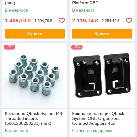
(mrk)
Platform RED
(5901238256564) (mrk)
В наявності
В наявності
1 499,10
2 119,14
₴
₴
1 594,79 ₴
2 254,40 ₴
Купити
Купити
–6%
–6%
Кріплення Qbrick System M8
Кріплення на ящик Qbrick
Threaded inserts
System ONE Organizers
(5901238258230) (mrk)
Connect Adapters 4шт
(5901238257240) (mrk)
В наявності
Готово до відправки