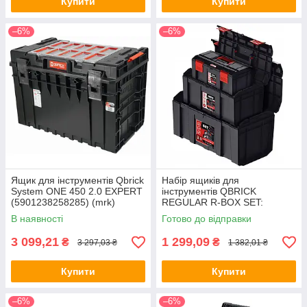
Купити
Купити
–6%
–6%
Ящик для інструментів Qbrick
Набір ящиків для
System ONE 450 2.0 EXPERT
інструментів QBRICK
(5901238258285) (mrk)
REGULAR R-BOX SET:
19+16+13 (5901238253938)
В наявності
Готово до відправки
(mrk)
3 099,21
1 299,09
₴
₴
3 297,03 ₴
1 382,01 ₴
Купити
Купити
–6%
–6%