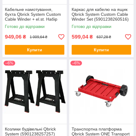
Кабельне намотування,
Каркас для кабелю на ящик
бухта Qbrick System Custom
Qbrick System Custom Cable
Cable Winder + el.st. Набір
Winder Set (5901238260516)
(5901238260523) (mrk)
(mrk)
Готово до відправки
Готово до відправки
949,06
599,04
₴
₴
1 009,64 ₴
637,28 ₴
Купити
Купити
–6%
–6%
Козлики будівельні Qbrick
Транспортна платформа
System (5901238257257)
Qbrick System ONE Transport