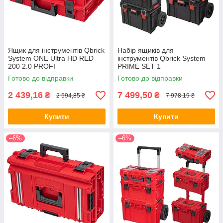
Ящик для інструментів Qbrick
Набір ящиків для
System ONE Ultra HD RED
інструментів Qbrick System
200 2.0 PROFI
PRIME SET 1
(5901238256205) (mrk)
(5901238257998) (mrk)
Готово до відправки
Готово до відправки
2 439,16
7 499,50
₴
₴
2 594,85 ₴
7 978,19 ₴
Купити
Купити
–6%
–6%