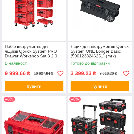
Набір інструментів для
Ящик для інструментів Qbrick
ящиків Qbrick System PRO
System ONE Longer Basic
Drawer Workshop Set 3 2.0
(5901238246251) (mrk)
RED (5901238258353) (mrk)
В наявності
Готово до відправки
9 999,66
3 399,23
₴
₴
10 637,94 ₴
3 616,20 ₴
Купити
Купити
–6%
–6%