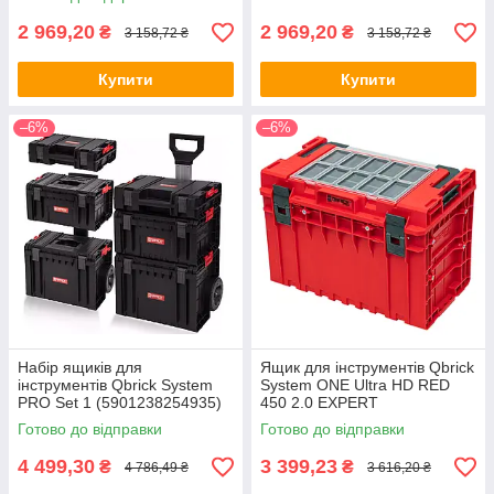
2 969,20
2 969,20
₴
₴
3 158,72 ₴
3 158,72 ₴
Купити
Купити
–6%
–6%
Набір ящиків для
Ящик для інструментів Qbrick
інструментів Qbrick System
System ONE Ultra HD RED
PRO Set 1 (5901238254935)
450 2.0 EXPERT
(mrk)
(5901238258292) (mrk)
Готово до відправки
Готово до відправки
4 499,30
3 399,23
₴
₴
4 786,49 ₴
3 616,20 ₴