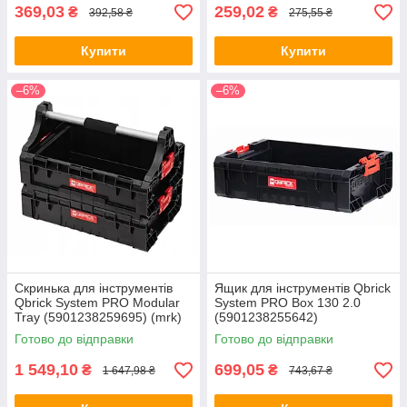
369,03
259,02
₴
₴
392,58 ₴
275,55 ₴
Купити
Купити
–6%
–6%
Скринька для інструментів
Ящик для інструментів Qbrick
Qbrick System PRO Modular
System PRO Box 130 2.0
Tray (5901238259695) (mrk)
(5901238255642)
Готово до відправки
Готово до відправки
1 549,10
699,05
₴
₴
1 647,98 ₴
743,67 ₴