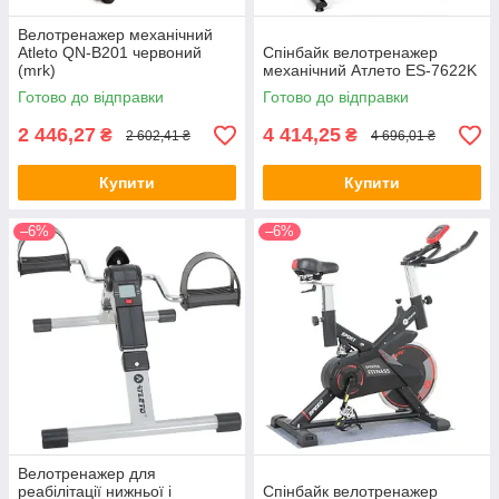
Велотренажер механічний
Atleto QN-B201 червоний
Спінбайк велотренажер
(mrk)
механічний Атлето ES-7622K
Готово до відправки
Готово до відправки
2 446,27
4 414,25
₴
₴
2 602,41 ₴
4 696,01 ₴
Купити
Купити
–6%
–6%
Велотренажер для
реабілітації нижньої і
Спінбайк велотренажер