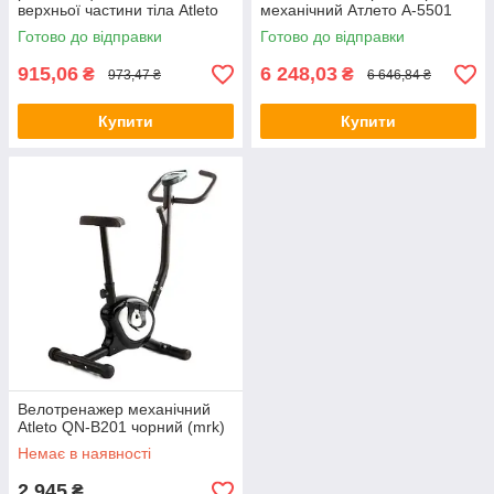
верхньої частини тіла Atleto
механічний Атлето A-5501
ES-8110
Готово до відправки
Готово до відправки
915,06
6 248,03
₴
₴
973,47 ₴
6 646,84 ₴
Купити
Купити
Велотренажер механічний
Atleto QN-B201 чорний (mrk)
Немає в наявності
2 945
₴