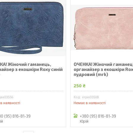
КА! Жіночий гаманець,
ОЧЕНКА! Жіночий гаманец
айзер з екошкіри Roxy синій
органайзер з екошкіри Ro
)
пудровий (mrk)
₴
250 ₴
jaa03556
erjaa03508
в наявності
Немає в наявності
80 (95) 816-81-39
+380 (95) 816-81-39
ій
Юрій