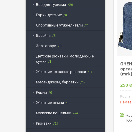
Все для туризма
20
Горки детские
4
Спортивные утяжелители
7
Басейни
3
Зоотовари
8
Детские рюкзаки, молодежные
сумки
1
ОЧЕН
орган
Женские кожаные рюкзаки
17
(mrk
Месенджеры, барсетки
57
250 
Ремни
6
er
Немає 
Женские ремни
10
Мужские кошельки
44
+3
Юр
Рюкзаки
21