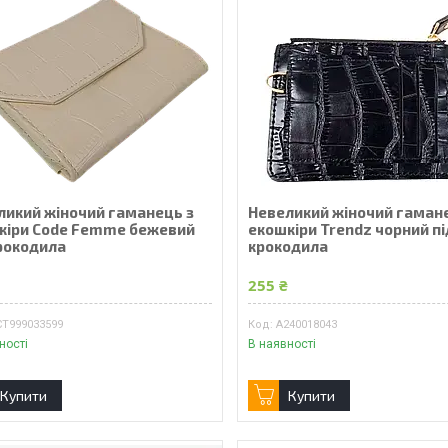
ликий жіночий гаманець з
Невеликий жіночий гаман
кіри Code Femme бежевий
екошкіри Trendz чорний пі
крокодила
крокодила
₴
255 ₴
CT999033599
A240018043
ності
В наявності
Купити
Купити