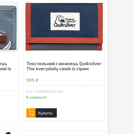
ець
Текстильний гаманець Quiksilver
ий із
The everydaily синій із сірим
595 ₴
EQYAA03530-BYK0
В наявності
Купити