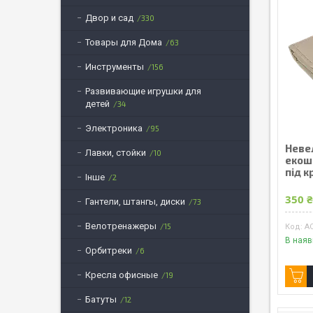
Двор и сад
330
Товары для Дома
63
Инструменты
156
Развивающие игрушки для
детей
34
Электроника
95
Неве
Лавки, стойки
10
екош
під 
Інше
2
350 
Гантели, штангы, диски
73
Велотренажеры
15
A
В наяв
Орбитреки
6
Кресла офисные
19
Батуты
12