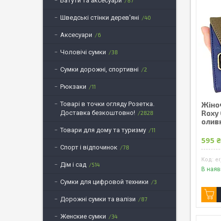
Батути та аксесуари
87
Шведські стінки дерев'яні
40
Аксесуари
6
Чоловічі сумки
38
Сумки дорожні, спортивні
2
Рюкзаки
11
Товарі в точки огляду Розетка.
Жіно
Roxy 
Доставка безкоштовно!
2828
олив
Товари для дому та туризму
11
595 
Спорт і відпочинок
78
er
Дім і сад
514
В наяв
Сумки для цифровой техники
3
Дорожні сумки та валізи
87
Женские сумки
34