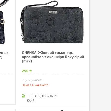
ець з
ОЧЕНКА! Жіночий гаманець,
д
органайзер з екошкіри Roxy сірий
(mrk)
250 ₴
erjaa03481
Немає в наявності
+380 (95) 816-81-39
Юрій