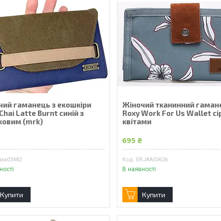
чий гаманець з екошкіри
Жіночий тканинний гаман
Chai Latte Burnt синій з
Roxy Work For Us Wallet сір
ковим (mrk)
квітами
₴
695 ₴
jaa03482
ERJAA03626
ності
В наявності
Купити
Купити