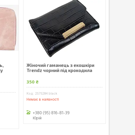
ь,
Жіночий гаманець з екошкіри
xy
Trendz чорний під крокодила
350 ₴
2575284 black
Немає в наявності
+380 (95) 816-81-39
Юрій