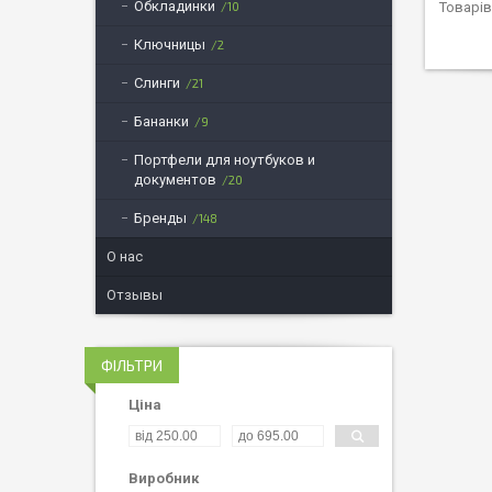
Обкладинки
10
Ключницы
2
Слинги
21
Бананки
9
Портфели для ноутбуков и
документов
20
Бренды
148
О нас
Отзывы
ФІЛЬТРИ
Ціна
Виробник